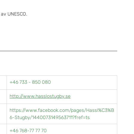
t av UNESCO.
+46 733 - 850 080
http://www.hasslostugby.se
https://www.facebook.com/pages/Hassl%C3%B
6-Stugby/1440073149563711?fref=ts
+46 768-77 77 70