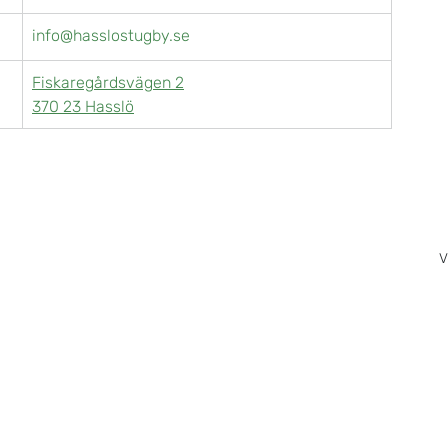
info@hasslostugby.se
Fiskaregårdsvägen 2
370 23 Hasslö
V