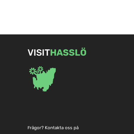
VISIT
HASSLÖ
Carlskrona 
Skapa vardagslyx med en
bastu
rågor? Kontakta oss på
F