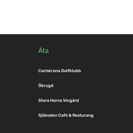
Äta
Hasslöpendeln
Carlskrona Golfklubb
Golfklubb
Öbrygd
Stora Horns Vingård
Sjöboden Café & Resturang