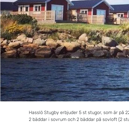
Hasslö Stugby erbjuder 5 st stugor, som är på 2
2 bäddar i sovrum och 2 bäddar på sovloft (2 s