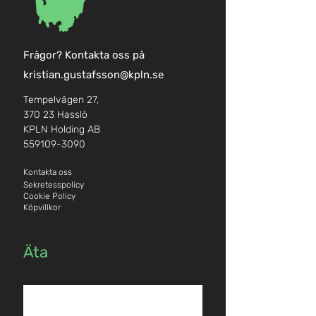
F
rågor? Kontakta oss på
kristian.gustafsson@kpln.se
Tempelvägen 27,
370 23 Hasslö
KPLN Holding AB
559109-3090
Kontakta oss
Sekretesspolicy
Cookie P
olicy
Köpvillkor
Äta
Carlskrona Golfklubb