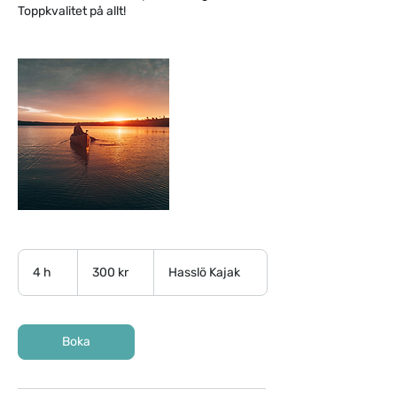
Toppkvalitet på allt!
300
svenska
4 h
4
300 kr
Hasslö Kajak
kronor
h
Boka