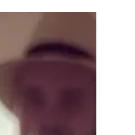
Öbrygd har tagit över gamla "Hasslö Doppets"
lokaler.